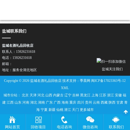
盐城联系我们
盐城名酒礼品回收店
联系人：15926231618
电话：15926231618
邮箱：
盐城关注我们
地址：服务全湖北地区
Copyright © 2026 盐城名酒礼品回收店 技术支持：季晨网
闽ICP备17023363号-12
XML
城市分站：
北京
天津
河北
山西
内蒙古
辽宁
吉林
黑龙江
上海
江苏
浙江
安徽
福
建
江西
山东
河南
湖北
湖南
广东
广西
海南
重庆
四川
贵州
云南
西藏
陕西
甘肃
青
海
宁夏
新疆
仙桃
潜江
天门
更多城市
网站首页
回收项目
电话咨询
微信咨询
联系我们